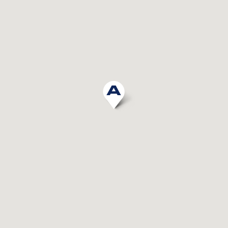
© 2016-2026 STUDIO ABBATI. ALL RIGHTS RESERVED. P.IVA: